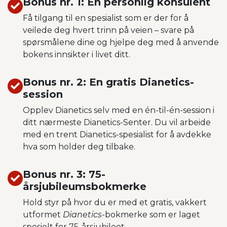
Bonus nr. 1: En personlig konsulent
Få tilgang til en spesialist som er der for å
veilede deg hvert trinn på veien – svare på
spørsmålene dine og hjelpe deg med å anvende
bokens innsikter i livet ditt.
Bonus nr. 2: En gratis Dianetics-
session
Opplev Dianetics selv med en én-til-én-session i
ditt nærmeste Dianetics-Senter. Du vil arbeide
med en trent Dianetics-spesialist for å avdekke
hva som holder deg tilbake.
Bonus nr. 3: 75-
årsjubileumsbokmerke
Hold styr på hvor du er med et gratis, vakkert
utformet
Dianetics
-bokmerke som er laget
spesielt for 75-årsjubileet.