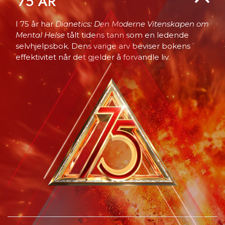
75
ÅR
I 75 år har
Dianetics: Den Moderne Vitenskapen om
Mental Helse
tålt tidens tann som en ledende
selvhjelpsbok. Dens varige arv beviser bokens
effektivitet når det gjelder å forvandle liv.