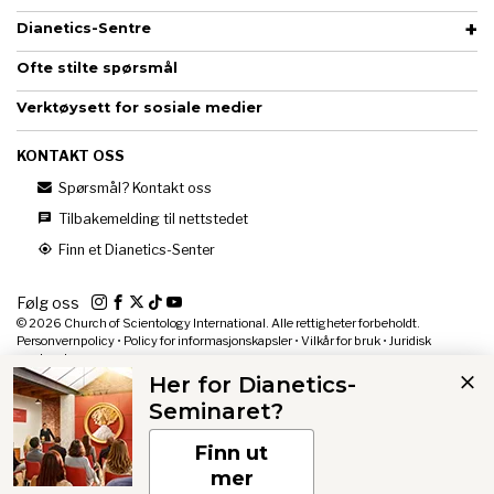
Dianetics-Sentre
Ofte stilte spørsmål
Verktøysett for sosiale medier
KONTAKT OSS
Spørsmål? Kontakt oss
Tilbakemelding til nettstedet
Finn et Dianetics-Senter
Følg oss
© 2026
Church of Scientology International. Alle rettigheter forbeholdt.
Personvernpolicy
•
Policy for informasjonskapsler
•
Vilkår for bruk
•
Juridisk
merknad
Her for Dianetics-
Seminaret?
Finn ut
mer