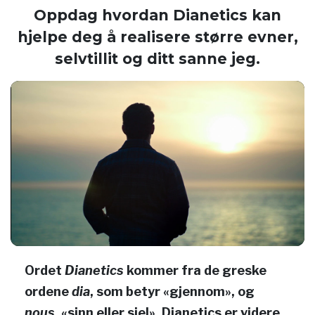
Oppdag hvordan Dianetics kan
hjelpe deg å realisere større evner,
selvtillit og ditt sanne jeg.
Ordet
Dianetics
kommer fra de greske
ordene
dia
, som betyr «gjennom», og
nous
, «sinn eller sjel». Dianetics er videre