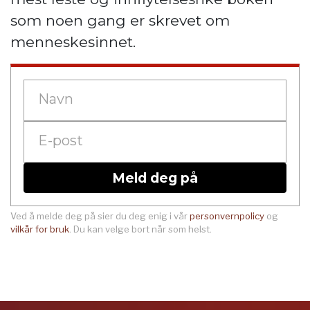
som noen gang er skrevet om
menneskesinnet.
Meld deg på
Ved å melde deg på sier du deg enig i vår
personvernpolicy
og
vilkår for bruk
. Du kan velge bort når som helst.