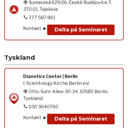
Šumavská 629/26, České Budějovice 7,
370 01, Tsjekkia
777 587 861
Kontakt
Delta på Seminaret
Tyskland
Dianetics Center | Berlin
I:
Scientology Kirche Berlin e.V.
Otto-Suhr-Allee 30-34, 10585 Berlin,
Tyskland
030 3640760
Kontakt
Delta på Seminaret