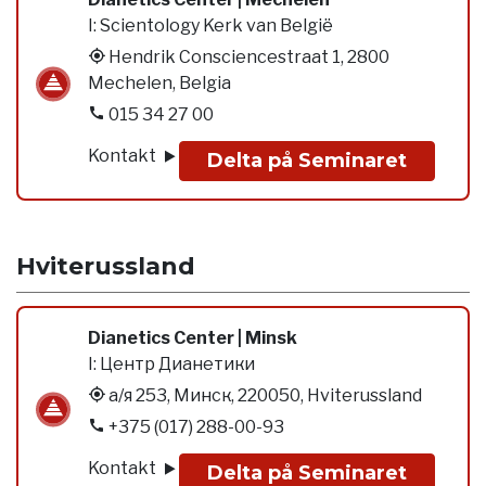
I:
Scientology Kerk van België
Hendrik Consciencestraat 1, 2800
Mechelen, Belgia
015 34 27 00
Kontakt
Delta på Seminaret
Hviterussland
Dianetics Center | Minsk
I:
Центр Дианетики
а/я 253, Минск, 220050, Hviterussland
+375 (017) 288-00-93
Kontakt
Delta på Seminaret