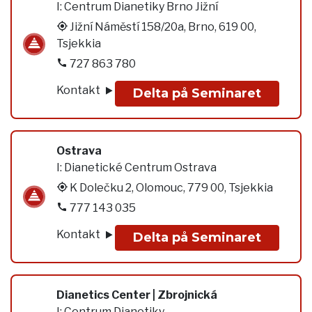
I:
Centrum Dianetiky Brno Jižní
Jižní Náměstí 158/20a, Brno, 619 00,
Tsjekkia
727 863 780
Kontakt
Delta på Seminaret
Ostrava
I:
Dianetické Centrum Ostrava
K Dolečku 2, Olomouc, 779 00, Tsjekkia
777 143 035
Kontakt
Delta på Seminaret
Dianetics Center | Zbrojnická
I:
Centrum Dianetiky