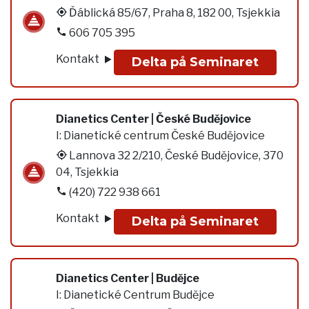
Ďáblická 85/67, Praha 8, 182 00, Tsjekkia
606 705 395
Kontakt
Delta på Seminaret
Dianetics Center | České Budějovice
I:
Dianetické centrum České Budějovice
Lannova 32 2/210, České Budějovice, 370
04, Tsjekkia
(420) 722 938 661
Kontakt
Delta på Seminaret
Dianetics Center | Budĕjce
I:
Dianetické Centrum Budĕjce