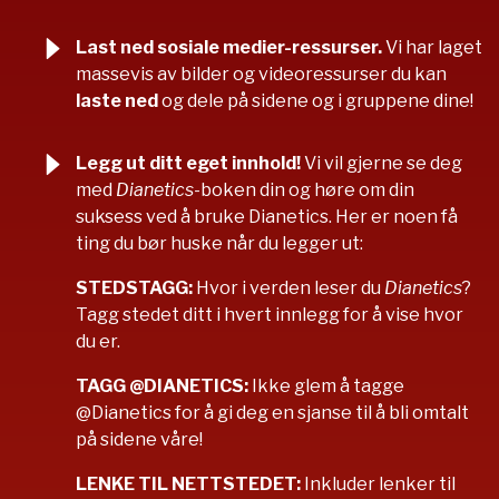
Last ned sosiale medier-ressurser.
Vi har laget
massevis av bilder og videoressurser du kan
laste ned
og dele på sidene og i gruppene dine!
Legg ut ditt eget innhold!
Vi vil gjerne se deg
med
Dianetics
-boken din og høre om din
suksess ved å bruke Dianetics. Her er noen få
ting du bør huske når du legger ut:
STEDSTAGG:
Hvor i verden leser du
Dianetics
?
Tagg stedet ditt i hvert innlegg for å vise hvor
du er.
TAGG @DIANETICS:
Ikke glem å tagge
@Dianetics for å gi deg en sjanse til å bli omtalt
på sidene våre!
LENKE TIL NETTSTEDET:
Inkluder lenker til