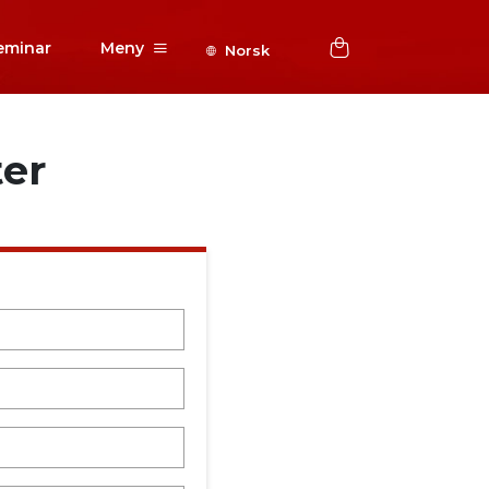
eminar
Meny
Norsk
ter