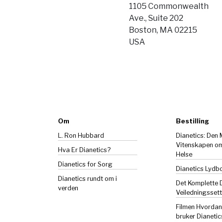
1105 Commonwealth
Ave., Suite 202
Boston, MA 02215
USA
Om
Bestilling
L. Ron Hubbard
Dianetics: Den
Vitenskapen o
Hva Er Dianetics?
Helse
Dianetics
for Sorg
Dianetics Lydb
Dianetics rundt om i
Det Komplette 
verden
Veiledningssett
Filmen Hvorda
bruker Dianetic