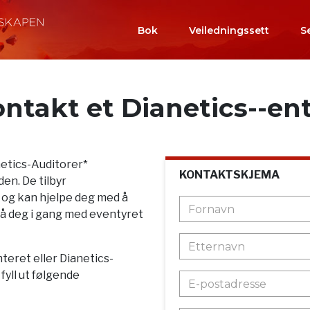
Bok
Veiledningssett
S
ntakt et Dianetics--en
netics-Auditorer*
KONTAKTSKJEMA
en. De tilbyr
 og kan hjelpe deg med å
r få deg i gang med eventyret
teret eller Dianetics-
yll ut følgende