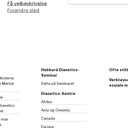
Få veibeskrivelse
Forandre sted
Hubbard Dianetics-
Ofte stil
Seminar
 Moderne
Verktøyse
m Mental
Delta på Seminaret
sosiale m
Dianetics-Sentre
ok
Afrika
Dianetics
Asia og Oseania
et
Canada
n man
s
Europa