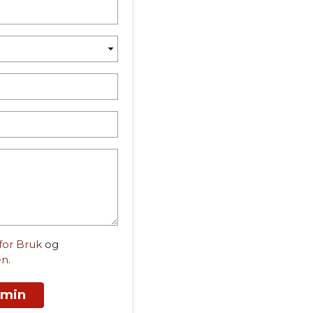
 for Bruk
og
en
.
 min