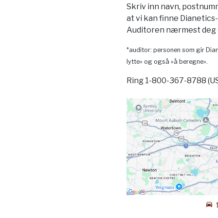
Skriv inn navn, postnum
at vi kan finne Dianetics
Auditoren nærmest deg o
*auditor: personen som gir Dian
lytte» og også «å beregne».
Ring 1-800-367-8788 (U