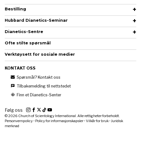
Bestilling
Hubbard Dianetics-Seminar
Dianetics-Sentre
Ofte stilte spørsmål
Verktøysett for sosiale medier
KONTAKT OSS
Spørsmål? Kontakt oss
Tilbakemelding til nettstedet
Finn et Dianetics-Senter
Følg oss
© 2026
Church of Scientology International. Alle rettigheter forbeholdt.
Personvernpolicy
•
Policy for informasjonskapsler
•
Vilkår for bruk
•
Juridisk
merknad