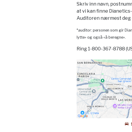
Skriv inn navn, postnum
at vi kan finne Dianetics
Auditoren nærmest deg o
*auditor: personen som gir Dian
lytte» og også «å beregne».
Ring 1-800-367-8788 (U