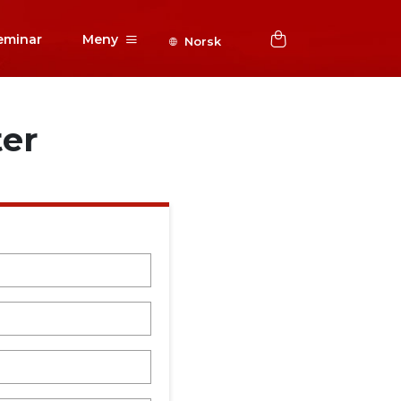
eminar
Meny
Norsk
ter