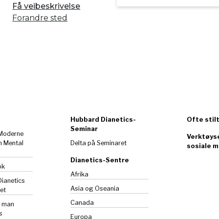
Få veibeskrivelse
Forandre sted
Hubbard Dianetics-
Ofte stil
Seminar
 Moderne
Verktøyse
m Mental
Delta på Seminaret
sosiale m
Dianetics-Sentre
ok
Afrika
Dianetics
Asia og Oseania
et
Canada
n man
s
Europa