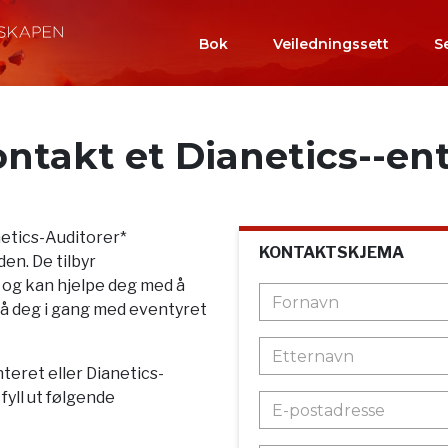
Bok
Veiledningssett
S
ntakt et Dianetics--en
netics-Auditorer*
KONTAKTSKJEMA
en. De tilbyr
 og kan hjelpe deg med å
r få deg i gang med eventyret
teret eller Dianetics-
yll ut følgende