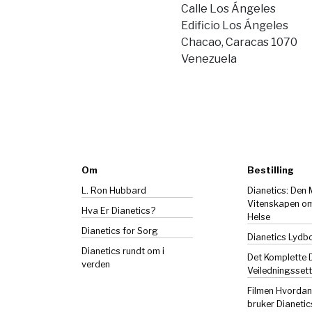
Calle Los Ángeles
Edificio Los Ángeles
Chacao, Caracas 1070
Venezuela
Om
Bestilling
L. Ron Hubbard
Dianetics: Den
Vitenskapen o
Hva Er Dianetics?
Helse
Dianetics
for Sorg
Dianetics Lydb
Dianetics rundt om i
Det Komplette 
verden
Veiledningssett
Filmen Hvorda
bruker Dianetic