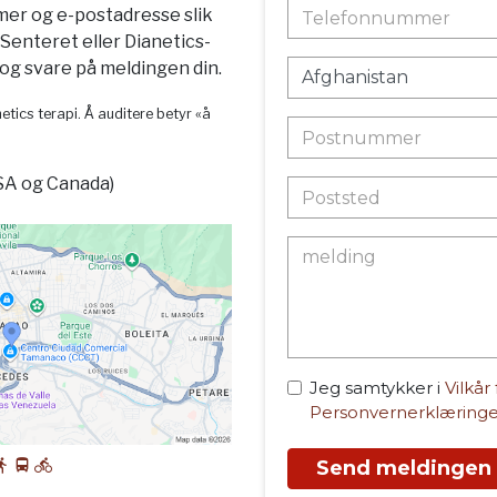
mer og e-postadresse slik
-Senteret eller Dianetics-
g svare på meldingen din.
etics terapi. Å auditere betyr «å
SA og Canada)
Jeg samtykker i
Vilkår
Personvernerklæring
Send meldingen