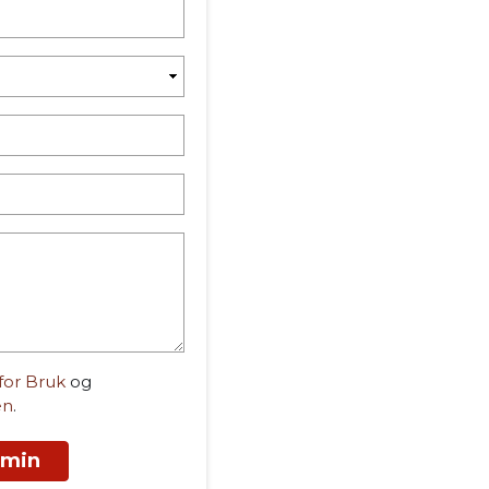
 for Bruk
og
en
.
 min