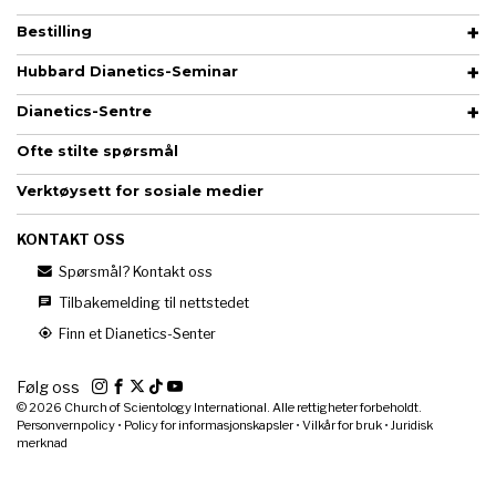
Bestilling
Hubbard Dianetics-Seminar
Dianetics-Sentre
Ofte stilte spørsmål
Verktøysett for sosiale medier
KONTAKT OSS
Spørsmål? Kontakt oss
Tilbakemelding til nettstedet
Finn et Dianetics-Senter
Følg oss
© 2026
Church of Scientology International. Alle rettigheter forbeholdt.
Personvernpolicy
•
Policy for informasjonskapsler
•
Vilkår for bruk
•
Juridisk
merknad