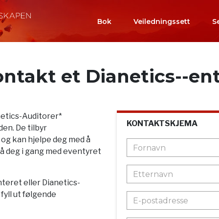
Bok
Veiledningssett
S
ntakt et Dianetics--en
netics-Auditorer*
KONTAKTSKJEMA
en. De tilbyr
 og kan hjelpe deg med å
r få deg i gang med eventyret
teret eller Dianetics-
yll ut følgende