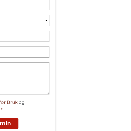
 for Bruk
og
en
.
 min