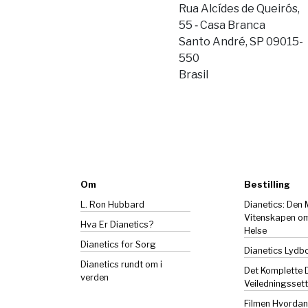
Rua Alcídes de Queirós,
55 ‑ Casa Branca
Santo André, SP 09015-
550
Brasil
Om
Bestilling
L. Ron Hubbard
Dianetics: Den
Vitenskapen o
Hva Er Dianetics?
Helse
Dianetics
for Sorg
Dianetics Lydb
Dianetics rundt om i
Det Komplette 
verden
Veiledningssett
Filmen Hvorda