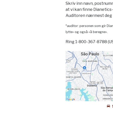
Skriv inn navn, postnum
at vi kan finne Dianetics
Auditoren nærmest deg o
*auditor: personen som gir Dian
lytte» og også «å beregne».
Ring 1-800-367-8788 (U