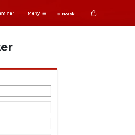
eminar
Meny
Norsk
ter