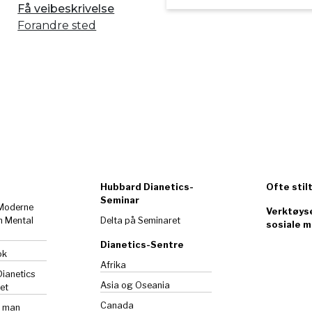
Få veibeskrivelse
Forandre sted
Hubbard Dianetics-
Ofte stil
Seminar
 Moderne
Verktøyse
m Mental
Delta på Seminaret
sosiale m
Dianetics-Sentre
ok
Afrika
Dianetics
Asia og Oseania
et
Canada
n man