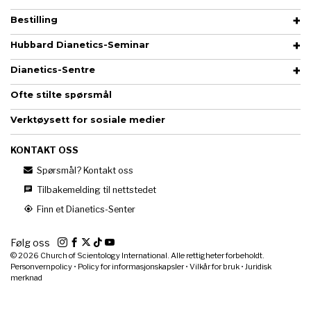
Bestilling
Hubbard Dianetics-Seminar
Dianetics-Sentre
Ofte stilte spørsmål
Verktøysett for sosiale medier
KONTAKT OSS
Spørsmål? Kontakt oss
Tilbakemelding til nettstedet
Finn et Dianetics-Senter
Følg oss
© 2026
Church of Scientology International. Alle rettigheter forbeholdt.
Personvernpolicy
•
Policy for informasjonskapsler
•
Vilkår for bruk
•
Juridisk
merknad