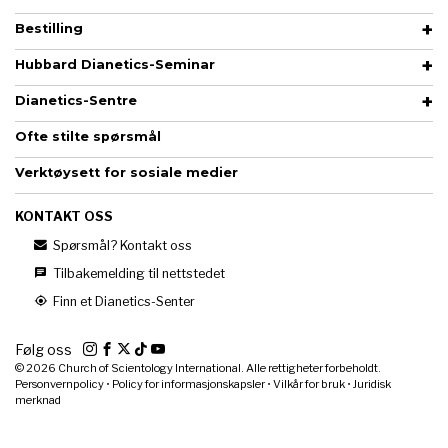
Bestilling
Hubbard Dianetics-Seminar
Dianetics-Sentre
Ofte stilte spørsmål
Verktøysett for sosiale medier
KONTAKT OSS
Spørsmål? Kontakt oss
Tilbakemelding til nettstedet
Finn et Dianetics-Senter
Følg oss
© 2026
Church of Scientology International. Alle rettigheter forbeholdt.
Personvernpolicy
•
Policy for informasjonskapsler
•
Vilkår for bruk
•
Juridisk
merknad