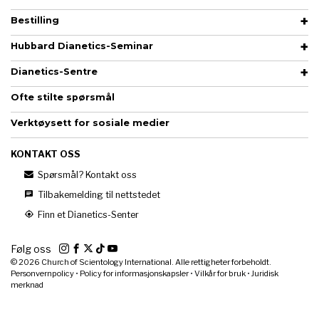
Bestilling
Hubbard Dianetics-Seminar
Dianetics-Sentre
Ofte stilte spørsmål
Verktøysett for sosiale medier
KONTAKT OSS
Spørsmål? Kontakt oss
Tilbakemelding til nettstedet
Finn et Dianetics-Senter
Følg oss
© 2026
Church of Scientology International. Alle rettigheter forbeholdt.
Personvernpolicy
•
Policy for informasjonskapsler
•
Vilkår for bruk
•
Juridisk
merknad