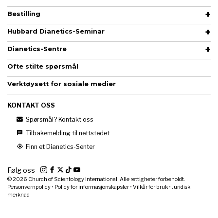
Bestilling
Hubbard Dianetics-Seminar
Dianetics-Sentre
Ofte stilte spørsmål
Verktøysett for sosiale medier
KONTAKT OSS
Spørsmål? Kontakt oss
Tilbakemelding til nettstedet
Finn et Dianetics-Senter
Følg oss
© 2026
Church of Scientology International. Alle rettigheter forbeholdt.
Personvernpolicy
•
Policy for informasjonskapsler
•
Vilkår for bruk
•
Juridisk
merknad