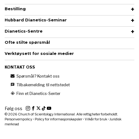
Bestilling
Hubbard Dianetics-Seminar
Dianetics-Sentre
Ofte stilte spørsmål
Verktøysett for sosiale medier
KONTAKT OSS
Spørsmål? Kontakt oss
Tilbakemelding til nettstedet
Finn et Dianetics-Senter
Følg oss
© 2026
Church of Scientology International. Alle rettigheter forbeholdt.
Personvernpolicy
•
Policy for informasjonskapsler
•
Vilkår for bruk
•
Juridisk
merknad