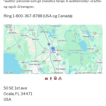
*auditor: personen som gir Dianetics terapi. Å auditere betyr «å lytte»
og også «å beregne».
Ring 1-800-367-8788 (USA og Canada)
50 SE 1st ave
Ocala, FL 34471
USA