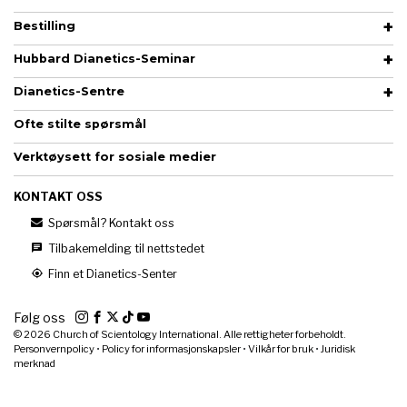
Bestilling
Hubbard Dianetics-Seminar
Dianetics-Sentre
Ofte stilte spørsmål
Verktøysett for sosiale medier
KONTAKT OSS
Spørsmål? Kontakt oss
Tilbakemelding til nettstedet
Finn et Dianetics-Senter
Følg oss
© 2026
Church of Scientology International. Alle rettigheter forbeholdt.
Personvernpolicy
•
Policy for informasjonskapsler
•
Vilkår for bruk
•
Juridisk
merknad