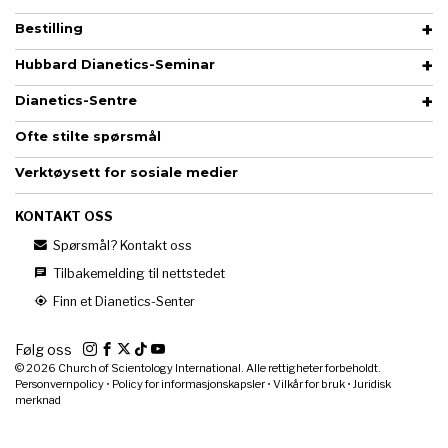
Bestilling
Hubbard Dianetics-Seminar
Dianetics-Sentre
Ofte stilte spørsmål
Verktøysett for sosiale medier
KONTAKT OSS
Spørsmål? Kontakt oss
Tilbakemelding til nettstedet
Finn et Dianetics-Senter
Følg oss
© 2026
Church of Scientology International. Alle rettigheter forbeholdt.
Personvernpolicy
•
Policy for informasjonskapsler
•
Vilkår for bruk
•
Juridisk
merknad