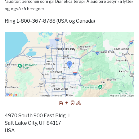
*auditor: personen som gir Dianetics terapi. Å auditere betyr «å lytte»
og også «å beregne».
Ring 1-800-367-8788 (USA og Canada)
4970 South 900 East Bldg. J
Salt Lake City, UT 84117
USA