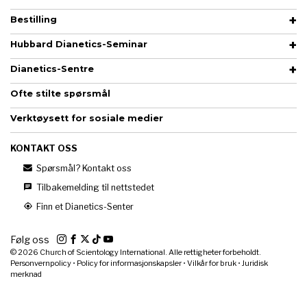
Bestilling
Hubbard Dianetics-Seminar
Dianetics-Sentre
Ofte stilte spørsmål
Verktøysett for sosiale medier
KONTAKT OSS
Spørsmål? Kontakt oss
Tilbakemelding til nettstedet
Finn et Dianetics-Senter
Følg oss
© 2026
Church of Scientology International. Alle rettigheter forbeholdt.
Personvernpolicy
•
Policy for informasjonskapsler
•
Vilkår for bruk
•
Juridisk
merknad