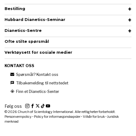
Bestilling
Hubbard Dianetics-Seminar
Dianetics-Sentre
Ofte stilte spørsmål
Verktøysett for sosiale medier
KONTAKT OSS
Spørsmål? Kontakt oss
Tilbakemelding til nettstedet
Finn et Dianetics-Senter
Følg oss
© 2026
Church of Scientology International. Alle rettigheter forbeholdt.
Personvernpolicy
•
Policy for informasjonskapsler
•
Vilkår for bruk
•
Juridisk
merknad