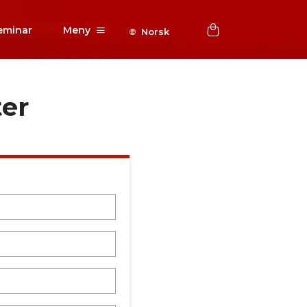
eminar
Meny
Norsk
ter