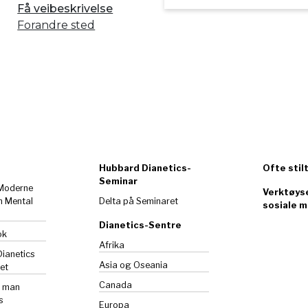
Få veibeskrivelse
Forandre sted
Hubbard Dianetics-
Ofte stil
Seminar
 Moderne
Verktøyse
m Mental
Delta på Seminaret
sosiale m
Dianetics-Sentre
ok
Afrika
Dianetics
Asia og Oseania
et
Canada
n man
s
Europa