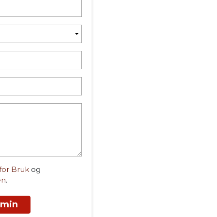
 for Bruk
og
en
.
 min