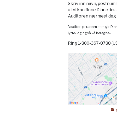
Skriv inn navn, postnum
at vi kan finne Dianetics
Auditoren nærmest deg o
*auditor: personen som gir Dian
lytte» og også «å beregne».
Ring 1-800-367-8788 (U