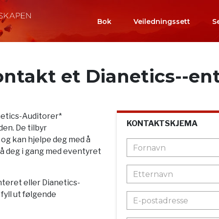
Bok
Veiledningssett
S
ntakt et Dianetics--en
netics-Auditorer*
KONTAKTSKJEMA
en. De tilbyr
 og kan hjelpe deg med å
r få deg i gang med eventyret
teret eller Dianetics-
yll ut følgende