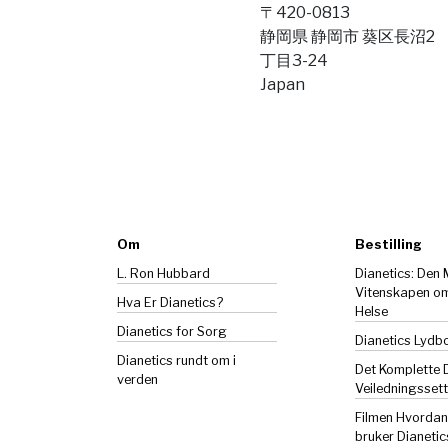
〒420-0813
静岡県 静岡市 葵区長沼2
丁目3-24
Japan
Om
Bestilling
L. Ron Hubbard
Dianetics: Den
Vitenskapen o
Hva Er Dianetics?
Helse
Dianetics
for Sorg
Dianetics Lydb
Dianetics rundt om i
Det Komplette 
verden
Veiledningssett
Filmen Hvorda
bruker Dianetic