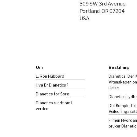
309 SW 3rd Avenue
Portland, OR 97204
USA
Om
Bestilling
L. Ron Hubbard
Dianetics: Den
Vitenskapen o
Hva Er Dianetics?
Helse
Dianetics
for Sorg
Dianetics Lydb
Dianetics rundt om i
Det Komplette 
verden
Veiledningssett
Filmen Hvorda
bruker Dianetic