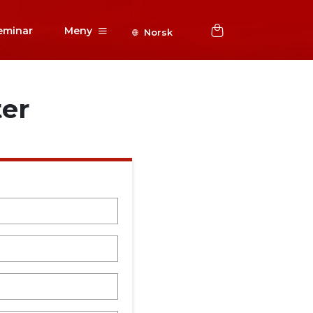
eminar
Meny
Norsk
ter