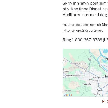
Skriv inn navn, postnum
at vi kan finne Dianetics
Auditoren nærmest deg o
*auditor: personen som gir Dian
lytte» og også «å beregne».
Ring 1-800-367-8788 (U