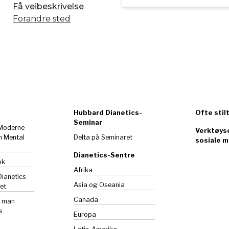
Få veibeskrivelse
Forandre sted
Hubbard Dianetics-
Ofte stil
Seminar
 Moderne
Verktøyse
m Mental
Delta på Seminaret
sosiale m
Dianetics-Sentre
ok
Afrika
Dianetics
Asia og Oseania
et
Canada
n man
s
Europa