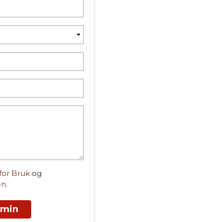
 for Bruk
og
en
.
 min