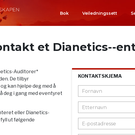
Bok
Veiledningssett
S
ntakt et Dianetics--en
netics-Auditorer*
KONTAKTSKJEMA
en. De tilbyr
 og kan hjelpe deg med å
r få deg i gang med eventyret
teret eller Dianetics-
yll ut følgende