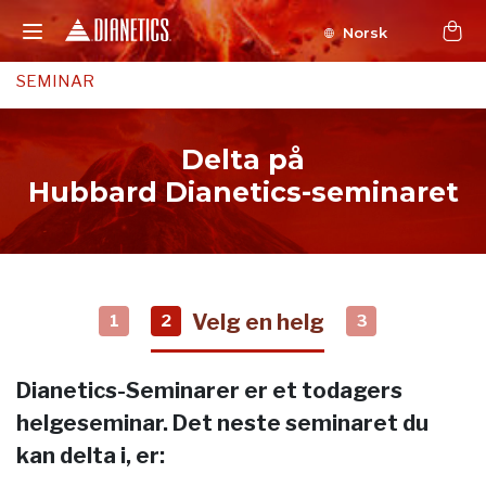
Norsk
SEMINAR
Delta på
Hubbard Dianetics-seminaret
Velg en helg
1
2
3
Dianetics-Seminarer er et todagers
helgeseminar. Det neste seminaret du
kan delta i, er: