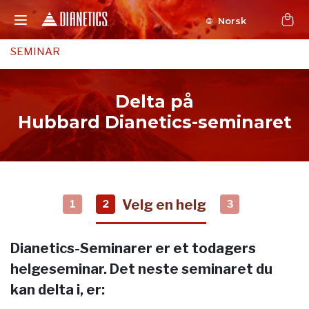
Norsk
SEMINAR
Delta på
Hubbard Dianetics-seminaret
Velg en helg
1
2
3
Dianetics-Seminarer er et todagers
helgeseminar. Det neste seminaret du
kan delta i, er: