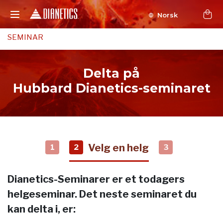
Norsk
SEMINAR
Delta på
Hubbard Dianetics-seminaret
Velg en helg
1
2
3
Dianetics-Seminarer er et todagers
helgeseminar. Det neste seminaret du
kan delta i, er: