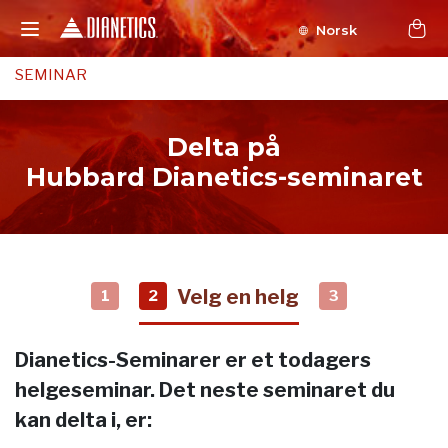
Norsk
SEMINAR
Delta på
Hubbard Dianetics-seminaret
Velg en helg
1
2
3
Dianetics-Seminarer er et todagers
helgeseminar. Det neste seminaret du
kan delta i, er: