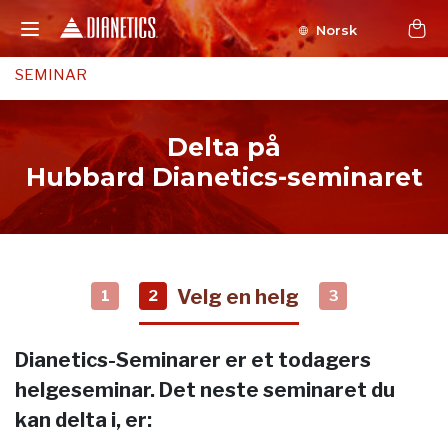
Norsk
SEMINAR
Delta på
Hubbard Dianetics-seminaret
Velg en helg
1
2
3
Dianetics-Seminarer er et todagers
helgeseminar. Det neste seminaret du
kan delta i, er: