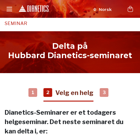
Norsk
SEMINAR
Delta på
Hubbard Dianetics-seminaret
Velg en helg
1
2
3
Dianetics-Seminarer er et todagers
helgeseminar. Det neste seminaret du
kan delta i, er: