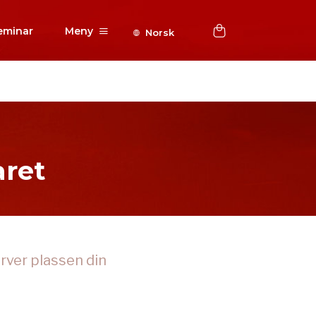
eminar
Meny
Norsk
aret
rver plassen din