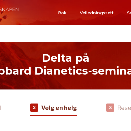
Bok
Veiledningssett
S
Delta på
bard Dianetics-semin
d
Velg en helg
Rese
2
3