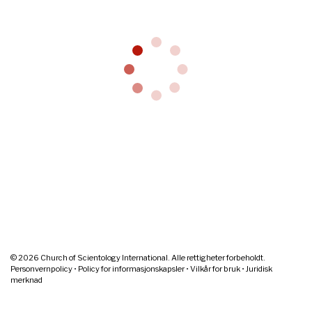
© 2026
Church of Scientology International. Alle rettigheter forbeholdt.
Personvernpolicy
•
Policy for informasjonskapsler
•
Vilkår for bruk
•
Juridisk
merknad