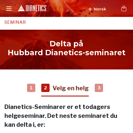
Norsk
SEMINAR
Delta på
Hubbard Dianetics-seminaret
Velg en helg
1
2
3
Dianetics-Seminarer er et todagers
helgeseminar. Det neste seminaret du
kan delta i, er: