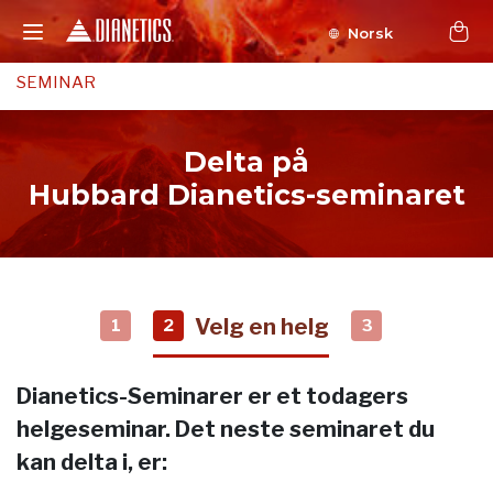
Norsk
SEMINAR
Delta på
Hubbard Dianetics-seminaret
Velg en helg
1
2
3
Dianetics-Seminarer er et todagers
helgeseminar. Det neste seminaret du
kan delta i, er: