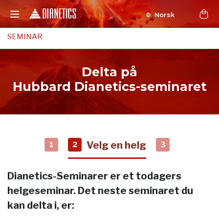
Norsk
SEMINAR
Delta på
Hubbard Dianetics-seminaret
Velg en helg
1
2
3
Dianetics-Seminarer er et todagers
helgeseminar. Det neste seminaret du
kan delta i, er: