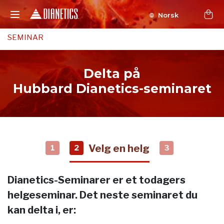
Norsk
SEMINAR
Delta på
Hubbard Dianetics-seminaret
Velg en helg
1
2
3
Dianetics-Seminarer er et todagers
helgeseminar. Det neste seminaret du
kan delta i, er: