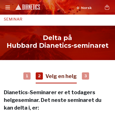
Norsk
SEMINAR
Delta på
Hubbard Dianetics-seminaret
Velg en helg
1
2
3
Dianetics-Seminarer er et todagers
helgeseminar. Det neste seminaret du
kan delta i, er: