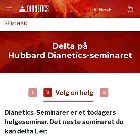
Norsk
SEMINAR
Delta på
Hubbard Dianetics-seminaret
Velg en helg
1
2
3
Dianetics-Seminarer er et todagers
helgeseminar. Det neste seminaret du
kan delta i, er: