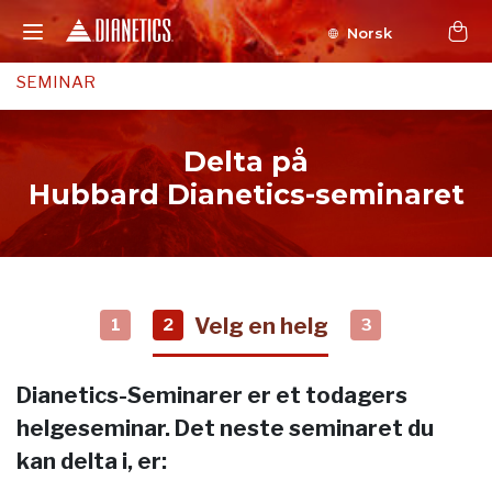
Norsk
SEMINAR
Delta på
Hubbard Dianetics-seminaret
Velg en helg
1
2
3
Dianetics-Seminarer er et todagers
helgeseminar. Det neste seminaret du
kan delta i, er: