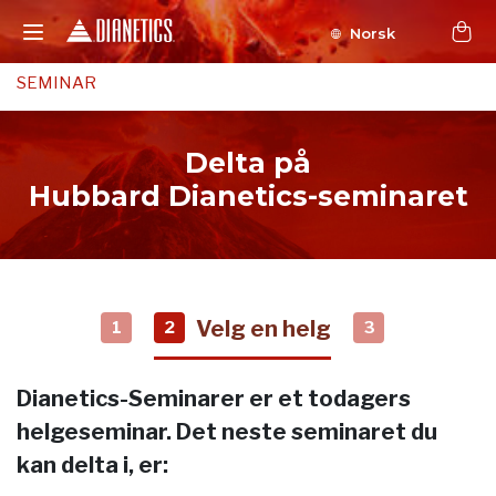
Norsk
SEMINAR
Delta på
Hubbard Dianetics-seminaret
Velg en helg
1
2
3
Dianetics-Seminarer er et todagers
helgeseminar. Det neste seminaret du
kan delta i, er: