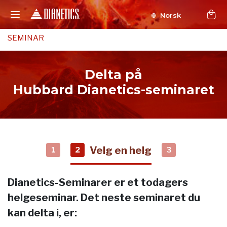
Norsk
SEMINAR
Delta på
Hubbard Dianetics-seminaret
Velg en helg
1
2
3
Dianetics-Seminarer er et todagers
helgeseminar. Det neste seminaret du
kan delta i, er: