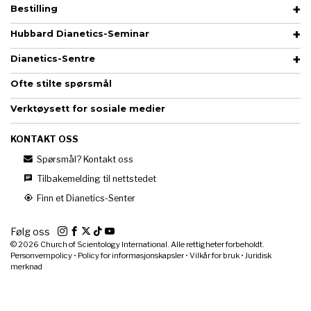
Bestilling
Hubbard Dianetics-Seminar
Dianetics-Sentre
Ofte stilte spørsmål
Verktøysett for sosiale medier
KONTAKT OSS
Spørsmål? Kontakt oss
Tilbakemelding til nettstedet
Finn et Dianetics-Senter
Følg oss
© 2026
Church of Scientology International. Alle rettigheter forbeholdt.
Personvernpolicy
•
Policy for informasjonskapsler
•
Vilkår for bruk
•
Juridisk
merknad