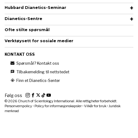
Hubbard Dianetics-Seminar
Dianetics-Sentre
Ofte stilte spørsmål
Verktøysett for sosiale medier
KONTAKT OSS
Spørsmål? Kontakt oss
Tilbakemelding til nettstedet
Finn et Dianetics-Senter
Følg oss
© 2026
Church of Scientology International. Alle rettigheter forbeholdt.
Personvernpolicy
•
Policy for informasjonskapsler
•
Vilkår for bruk
•
Juridisk
merknad