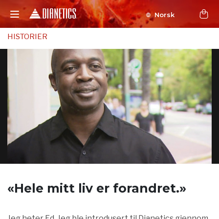
Norsk
HISTORIER
«Hele mitt liv
er forandret.»
Jeg heter Ed. Jeg ble introdusert til Dianetics gjennom