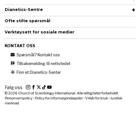
Dianetics-Sentre
Ofte stilte spørsmål
Verktøysett for sosiale medier
KONTAKT OSS
Spørsmål? Kontakt oss
Tilbakemelding til nettstedet
Finn et Dianetics-Senter
Følg oss
© 2026
Church of Scientology International. Alle rettigheter forbeholdt.
Personvernpolicy
•
Policy for informasjonskapsler
•
Vilkår for bruk
•
Juridisk
merknad