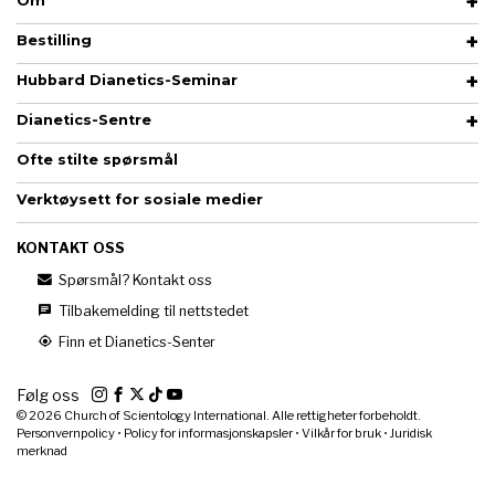
Om
Bestilling
Hubbard Dianetics-Seminar
Dianetics-Sentre
Ofte stilte spørsmål
Verktøysett for sosiale medier
KONTAKT OSS
Spørsmål? Kontakt oss
Tilbakemelding til nettstedet
Finn et Dianetics-Senter
Følg oss
© 2026
Church of Scientology International. Alle rettigheter forbeholdt.
Personvernpolicy
•
Policy for informasjonskapsler
•
Vilkår for bruk
•
Juridisk
merknad