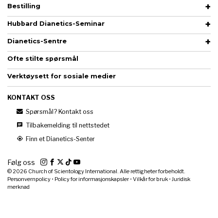
Bestilling
Hubbard Dianetics-Seminar
Dianetics-Sentre
Ofte stilte spørsmål
Verktøysett for sosiale medier
KONTAKT OSS
Spørsmål? Kontakt oss
Tilbakemelding til nettstedet
Finn et Dianetics-Senter
Følg oss
© 2026
Church of Scientology International. Alle rettigheter forbeholdt.
Personvernpolicy
•
Policy for informasjonskapsler
•
Vilkår for bruk
•
Juridisk
merknad