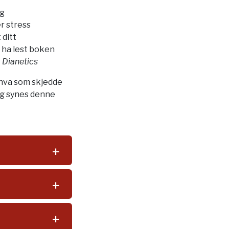
eg
er stress
 ditt
 ha lest boken
t
Dianetics
r hva som skjedde
jeg synes denne