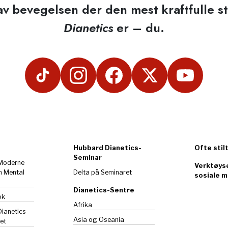
 av bevegelsen der den mest kraftfulle 
Dianetics
er – du.
Hubbard Dianetics-
Ofte stil
Seminar
 Moderne
Verktøyse
m Mental
Delta på Seminaret
sosiale m
Dianetics-Sentre
ok
Afrika
Dianetics
Asia og Oseania
et