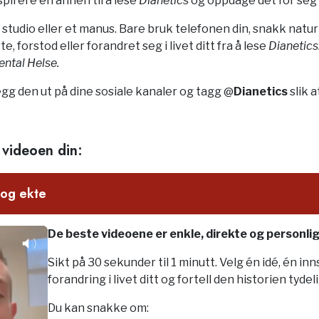
spirere en annen til å lese
Dianetics
og oppdage det for seg 
 studio eller et manus. Bare bruk telefonen din, snakk naturl
te, forstod eller forandret seg i livet ditt fra å lese
Dianetic
ntal Helse.
legg den ut på dine sosiale kanaler og tagg @
Dianetics
slik a
e videoen din:
 og ekte
De beste videoene er enkle, direkte og personlig
Sikt på 30 sekunder til 1 minutt. Velg én idé, én inn
forandring i livet ditt og fortell den historien tydeli
Du kan snakke om: