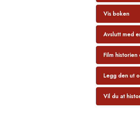
Vis boken
Avslutt med en
Film historien
Legg den ut o
Vil du at histo